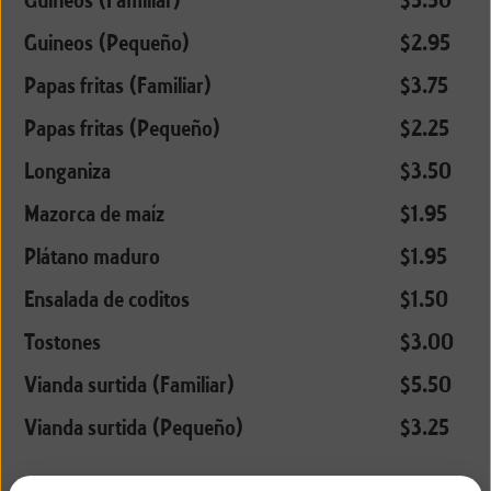
Guineos (Familiar)
$5.50
Guineos (Pequeño)
$2.95
Papas fritas (Familiar)
$3.75
Papas fritas (Pequeño)
$2.25
Longaniza
$3.50
Mazorca de maíz
$1.95
Plátano maduro
$1.95
Ensalada de coditos
$1.50
Tostones
$3.00
Vianda surtida (Familiar)
$5.50
Vianda surtida (Pequeño)
$3.25